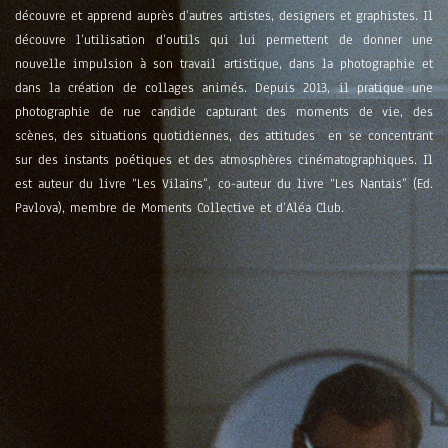
découvre et apprend auprès d’autres artistes, designers et graphistes. Il
découvre l’utilisation d’outils qui lui permettent de donner une
nouvelle impulsion à son travail artistique, dans la photographie et
dans la création de collages animés. Depuis 2013, il pratique une
photographie de rue candide capturant des moments de vie, des
scènes, des situations quotidiennes, des attitudes en se concentrant
sur des instants poétiques et des atmosphères cinématographiques. Il
est auteur du livre “Les Vilains”, co-auteur du livre “Les Nantais” (Ed.
Pavlova), membre de Moments Collective et d’Aléa Club.