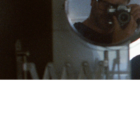
Accueil
Bio
Stories
Publications
Expositions
Collages Animés
Contacts
©Aurélien Bomy - All right reserved