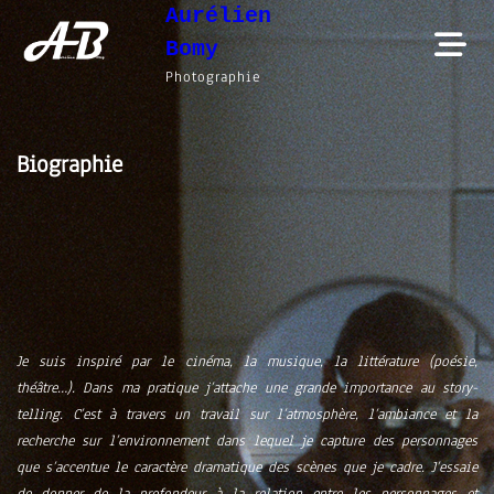
Aurélien
Skip
Bomy
to
Photographie
content
Biographie
Je suis inspiré par le cinéma, la musique, la littérature (poésie,
théâtre…). Dans ma pratique j’attache une grande importance au story-
telling. C’est à travers un travail sur l’atmosphère, l’ambiance et la
recherche sur l’environnement dans lequel je capture des personnages
que s’accentue le caractère dramatique des scènes que je cadre. J’essaie