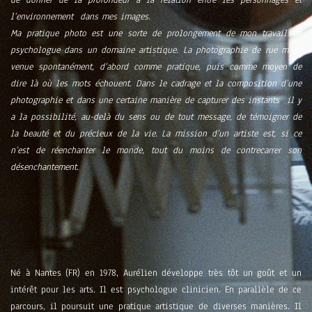
de donner de la profondeur à la relation entre les personnages et
l’environnement dans mes images.
Ma pratique photo est une sorte de prolongement de mon travail de
psychologue dans un domaine artistique. La photographie de rue m’est
venue spontanément, d’abord comme pratique, puis comme moyen de
dire là où les mots échouent. Dans le cadrage et la composition d’une
photographie et dans une certaine manière de capturer des instants il y
a la possibilité, au-delà du sens ou de tout message, de témoigner de
la beauté et du précieux de la vie. La mission d’un artiste est, si ce
n’est de réenchanter le monde, tout du moins de contrecarrer son
désenchantement.
Né à Nantes (FR) en 1978, Aurélien développe très tôt un goût et un
intérêt pour les arts. Il est psychologue clinicien. En parallèle de ce
parcours, il poursuit une pratique artistique de diverses manières. Il