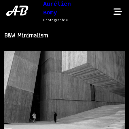
Aurélien
Skip
Bomy
to
Photographie
content
B&W Minimalism